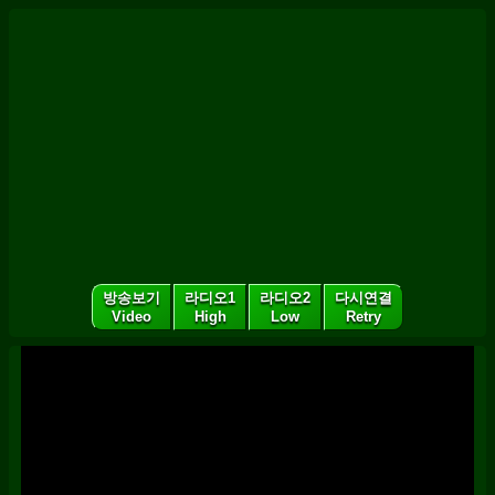
방송보기
라디오1
라디오2
다시연결
Video
High
Low
Retry